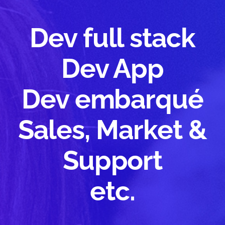
Dev full stack
Dev App
Dev embarqué
Sales, Market &
Support
etc.